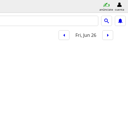
anúnciate
cuenta
Fri, Jun 26