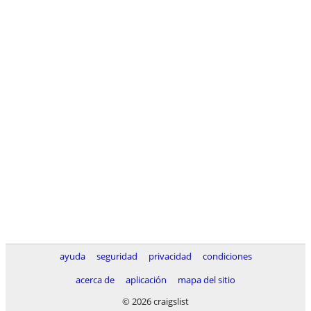
ayuda
seguridad
privacidad
condiciones
acerca de
aplicación
mapa del sitio
© 2026 craigslist