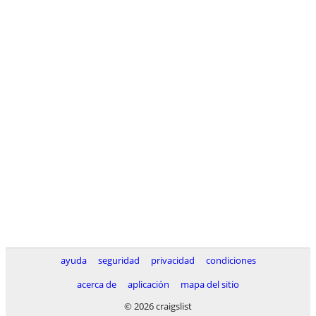
ayuda
seguridad
privacidad
condiciones
acerca de
aplicación
mapa del sitio
© 2026 craigslist