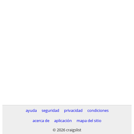
ayuda
seguridad
privacidad
condiciones
acerca de
aplicación
mapa del sitio
© 2026 craigslist